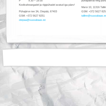
P
9.30 – 18.00
pühapäeval ning püha
Koolivaheaegadel ja riigipühadel avatud iga päev!
Marsi 10, 11316 Talli
Pühajärve tee 3A, Otepää, 67403
GSM: +372 5627 825
GSM: +372 5627 8251
tallinn@suusabaas.e
otepaa@suusabaas.ee