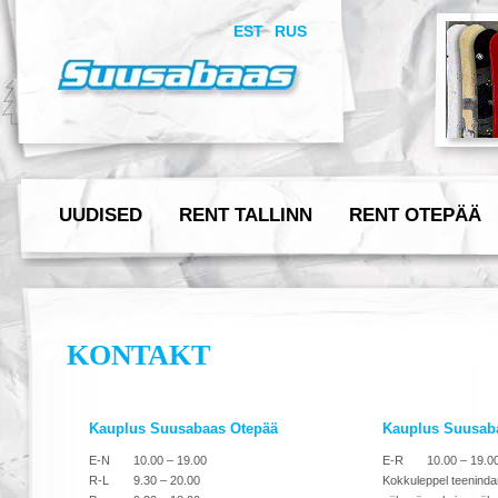
EST
RUS
UUDISED
RENT TALLINN
RENT OTEPÄÄ
KONTAKT
Kauplus Suusabaas Otepää
Kauplus Suusaba
E-N
10.00 – 19.00
E-R
10.00 – 19.0
R-L
9.30 – 20.00
Kokkuleppel teenind