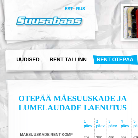
EST
RUS
UUDISED
RENT TALLINN
RENT OTEPÄÄ
OTEPÄÄ MÄESUUSKADE JA
LUMELAUDADE LAENUTUS
1
2
3
4
5
päev
päev
päev
päev
pä
MÄESUUSKADE RENT KOMP
20€
38€
48€
58€
63