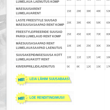
LUMELAUA LAENUTUS KOMP
MÄESUUSARENT
15€
28€
38€
48€
53
LUMELAUARENT
LASTE FREESTYLE SUUSAD
20€
38€
48€
58€
65
MÄESUUSASAAPAD RENT KOMP
FREESTYLE/FREERIDE SUUSAD
25€
45€
60€
70€
80
PARGI LUMELAUD RENT KOMP
MÄESUUSASAAPAD RENT
10€
18€
25€
30€
35
LUMELAUASAAPAD LAENUTUS
SUUSAKEPID/MÄESUUSA KOTT
10€
11€
12€
14€
16
LUMELAUAKOTT RENT
KIIVER/PRILLID/LAENUTUS
5€
8€
12€
15€
17
LEIA LÄHIM SUUSABAAS!
LOE RENDITINGIMUSI!