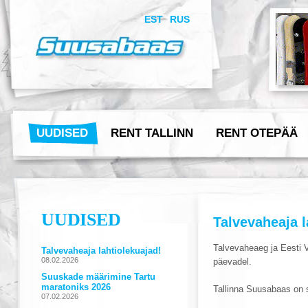
EST
RUS
UUDISED
RENT TALLINN
RENT OTEPÄÄ
UUDISED
Talvevaheaja l
Talvevaheaeg ja Eesti 
päevadel.
Tallinna Suusabaas on s